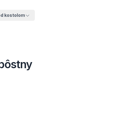
ed kostolom
pôstny