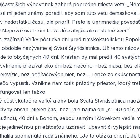
ajčastejších výhovoriek zaberá popredné miesta veta: „Nem
tosti mi jeden známy poradil, aby som túto vetu demaskoval
e v nedostatku času, ale priorít. Preto je úprimnejšie poved
! Nepovažoval som to za dôležitejšie ako ostatné veci.“
ci začínajú Veľký pôst dva dni pred rímskokatolíckou Popo
 obdobie nazývame aj Svätá Štyridsiatnica. Už tento názov 
de to obyčajných 40 dní. Kresťan by mal prežiť 40
svätýc
 zvykneme prežívať ako dni bez niečoho – bez mäsa, bez al
 televízie, bez počítačových hier, bez… Lenže zo skúsenost
iečo vypustiť. Vznikne nám totiž prázdny priestor, ktorý tre
 fungovať len ťažko.
 pôst skutočne veľký a aby bola Svätá Štyridsiatnica naoza
ávny obsah. Nielen čas „bez“, ale najmä dni „s“: 40 dní s m
užnou; 40 dní s Bohom, sebou samým i človekom vedľa m
 je jedinečnou príležitosťou uzdraviť, upevniť či vylepšiť na
dhalila spomenutá rada známeho: „Je to otázka priorít. Je 