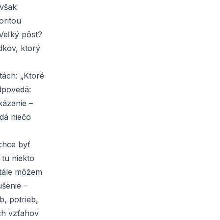
 však
oritou
Veľký pôst?
dkov, ktorý
tách: „Ktoré
odpovedá:
kázanie –
dá niečo
chce byť
tu niekto
 stále môžem
ušenie –
b, potrieb,
ch vzťahov