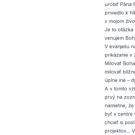
urobiť Pána 
priviedlo k h
v mojom živo
Je to otázka 
venujem Boh
V evanjeliu n
prikázanie v
Milovať Boha
milovať blíž
úplne iné – 
A v tomto vz
prvý na zozn
namietne, že 
byť v centre 
chcieť si pos
projektov… V