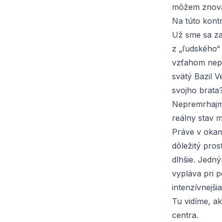
môžem znova 
Na túto kont
Už sme sa za
z „ľudského“ 
vzťahom nepr
svätý Bazil V
svojho brata?
Nepremrhajme
reálny stav m
Práve v okam
dôležitý pros
dlhšie. Jedn
vypláva pri 
intenzívnejši
Tu vidíme, a
centra.