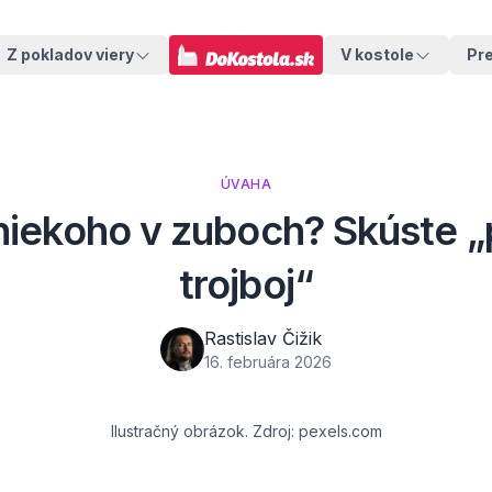
Z pokladov viery
V kostole
Pr
ÚVAHA
niekoho v zuboch? Skúste „
trojboj“
Rastislav Čižik
16. februára 2026
Ilustračný obrázok. Zdroj: pexels.com