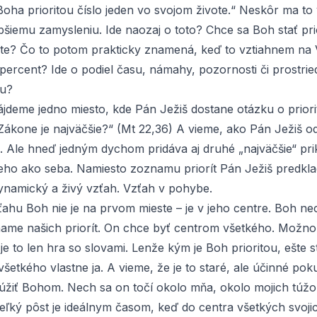
Boha prioritou číslo jeden vo svojom živote.“ Neskôr ma to
lbšiemu zamysleniu. Ide naozaj o toto? Chce sa Boh stať pri
te? Čo to potom prakticky znamená, keď to vztiahnem na 
percent? Ide o podiel času, námahy, pozornosti či prostrie
u?
ájdeme jedno miesto, kde Pán Ježiš dostane otázku o priori
 Zákone je najväčšie?“ (Mt 22,36) A vieme, ako Pán Ježiš 
. Ale hneď jedným dychom pridáva aj druhé „najväčšie“ pri
neho ako seba. Namiesto zoznamu priorít Pán Ježiš predkla
dynamický a živý vzťah. Vzťah v pohybe.
ťahu Boh nie je na prvom mieste – je v jeho centre. Boh ne
ame našich priorít. On chce byť centrom všetkého. Možno 
je to len hra so slovami. Lenže kým je Boh prioritou, ešte
všetkého vlastne ja. A vieme, že je to staré, ale účinné pok
lúžiť Bohom. Nech sa on točí okolo mňa, okolo mojich túžo
eľký pôst je ideálnym časom, keď do centra všetkých svoji