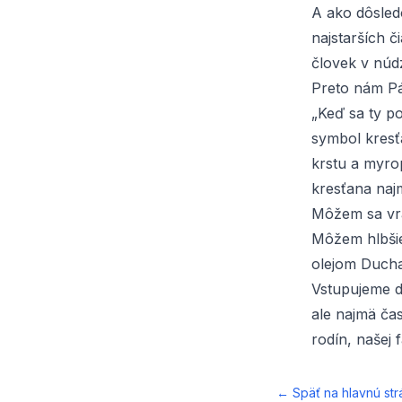
A ako dôsledo
najstarších 
človek v núdz
Preto nám P
„Keď sa ty po
symbol kresť
krstu a myro
kresťana naj
Môžem sa vrá
Môžem hlbšie
olejom Ducha
Vstupujeme do
ale najmä čas
rodín, našej 
← Späť na hlavnú str