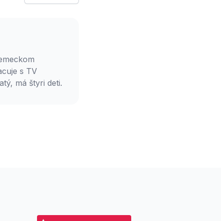
 nemeckom
acuje s TV
, má štyri deti.