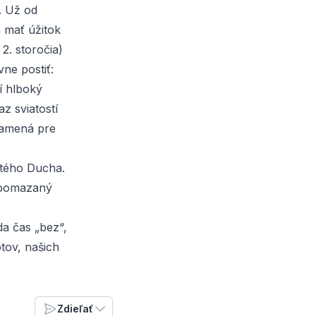
. Už od
 mať úžitok
 2. storočia)
ne postiť:
dí hlboký
z sviatostí
namená pre
ätého Ducha.
a pomazaný
da čas „bez“,
otov, našich
Zdieľať