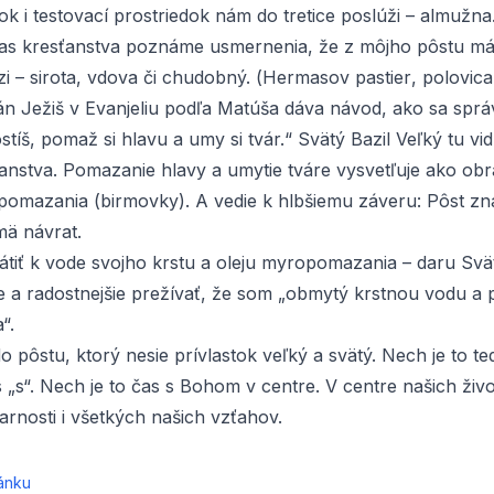
k i testovací prostriedok nám do tretice poslúži – almužna
čias kresťanstva poznáme usmernenia, že z môjho pôstu má
i – sirota, vdova či chudobný. (
Hermasov pastier
, polovica
án Ježiš v
Evanjeliu podľa Matúša
dáva návod, ako sa správ
stíš, pomaž si hlavu a umy si tvár.“ Svätý Bazil Veľký tu vi
anstva. Pomazanie hlavy a umytie tváre vysvetľuje ako obra
pomazania (birmovky). A vedie k hlbšiemu záveru: Pôst z
mä návrat.
tiť k vode svojho krstu a oleju myropomazania – daru Sv
 a radostnejšie prežívať, že som „obmytý krstnou vodu 
“.
 pôstu, ktorý nesie prívlastok veľký a svätý. Nech je to te
 „s“. Nech je to čas s Bohom v centre. V centre našich živ
farnosti i všetkých našich vzťahov.
ánku