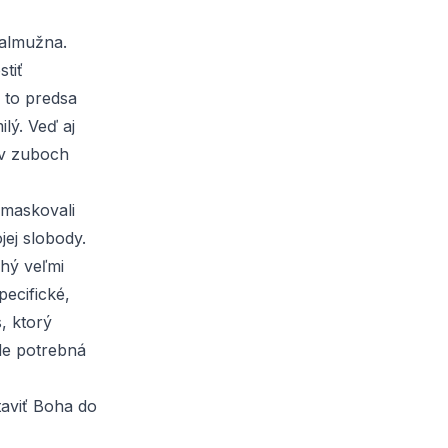
 almužna.
tiť
a to predsa
lý. Veď aj
 v zuboch
 maskovali
jej slobody.
uhý veľmi
pecifické,
, ktorý
de potrebná
taviť Boha do