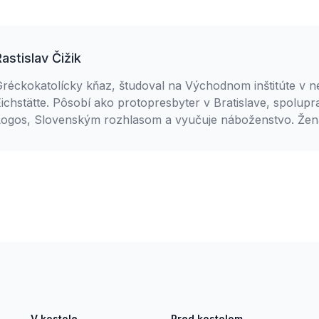
Rastislav Čižik
Gréckokatolícky kňaz, študoval na Východnom inštitúte v
ichstätte. Pôsobí ako protopresbyter v Bratislave, spolupr
ogos, Slovenským rozhlasom a vyučuje náboženstvo. Ženatý
V kostole
Pred kostolom