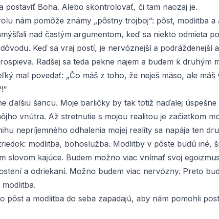
postaviť Boha. Alebo skontrolovať, či tam naozaj je.
rolu nám pomôže známy „pôstny trojboj“: pôst, modlitba a
mýšľali nad častým argumentom, keď sa niekto odmieta pos
dôvodu. Keď sa vraj postí, je nervóznejší a podráždenejší 
ospieva. Radšej sa teda pekne najem a budem k druhým mi
eľký
mal povedať: „Čo máš z toho, že neješ mäso, ale máš
!“
 ďalšiu šancu. Moje barličky by tak totiž naďalej úspešne
ôjho vnútra. Až stretnutie s mojou realitou je začiatkom mo
ihu nepríjemného odhalenia mojej reality sa napája ten dr
triedok: modlitba, bohoslužba. Modlitby v pôste budú iné, š
ým slovom kajúce. Budem možno viac vnímať svoj egoizmus
postení a odriekaní. Možno budem viac nervózny. Preto bu
a modlitba.
ko pôst a modlitba do seba zapadajú, aby nám pomohli pos