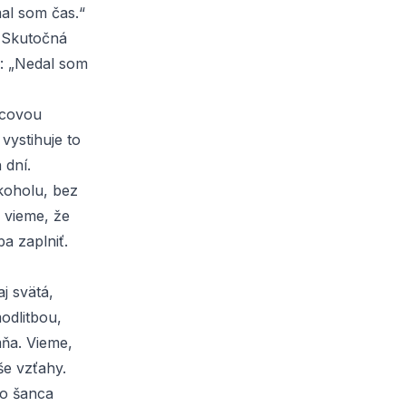
al som čas.“
. Skutočná
ať: „Nedal som
lcovou
vystihuje to
h
dní.
koholu, bez
i vieme, že
ba zaplniť.
j svätá,
odlitbou,
ňa. Vieme,
še vzťahy.
to šanca