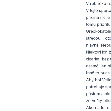
V rebríčku n
V tejto spoji
príčina nie j
tomu prioritu
Gréckokatolí
stredou. Toto
hlavné. Nebu
Niektorí ich
cigariet, bez
nestačí len n
Ináč to bude
Aby bol Veľký
potrebuje spr
pôstom a alm
že Veľký pôst
Ako na to, o