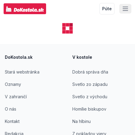
Púte
Footer
DoKostola.sk
V kostole
Stará webstránka
Dobrá správa dňa
Oznamy
Svetlo zo západu
V zahraničí
Svetlo z východu
O nás
Homílie biskupov
Kontakt
Na hlbinu
Redakcia
Z pokladov viery