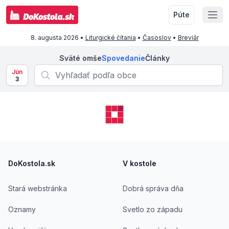
Púte
8. augusta 2026
•
Liturgické čítania
•
Časoslov
•
Breviár
Sväté omše
Spovedanie
Články
Jún
3
Footer
DoKostola.sk
V kostole
Stará webstránka
Dobrá správa dňa
Oznamy
Svetlo zo západu