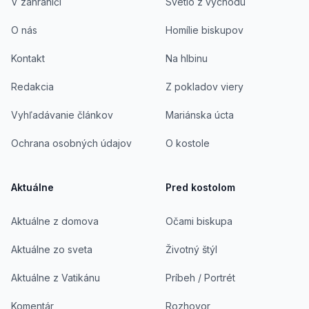
V zahraničí
Svetlo z východu
O nás
Homílie biskupov
Kontakt
Na hlbinu
Redakcia
Z pokladov viery
Vyhľadávanie článkov
Mariánska úcta
Ochrana osobných údajov
O kostole
Aktuálne
Pred kostolom
Aktuálne z domova
Očami biskupa
Aktuálne zo sveta
Životný štýl
Aktuálne z Vatikánu
Príbeh / Portrét
Komentár
Rozhovor