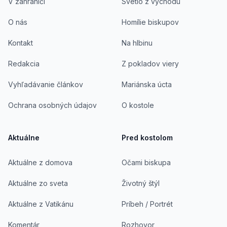
V zahraničí
Svetlo z východu
O nás
Homílie biskupov
Kontakt
Na hlbinu
Redakcia
Z pokladov viery
Vyhľadávanie článkov
Mariánska úcta
Ochrana osobných údajov
O kostole
Aktuálne
Pred kostolom
Aktuálne z domova
Očami biskupa
Aktuálne zo sveta
Životný štýl
Aktuálne z Vatikánu
Príbeh / Portrét
Komentár
Rozhovor