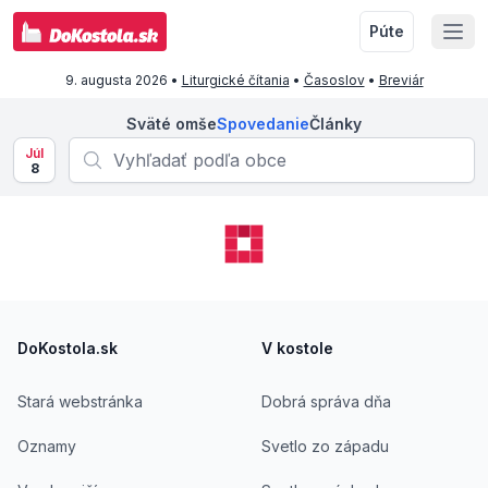
Púte
9. augusta 2026
•
Liturgické čítania
•
Časoslov
•
Breviár
Sväté omše
Spovedanie
Články
Júl
8
Footer
DoKostola.sk
V kostole
Stará webstránka
Dobrá správa dňa
Oznamy
Svetlo zo západu