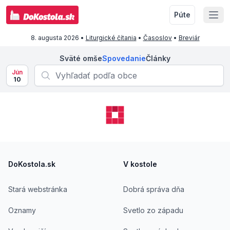
Púte
8. augusta 2026
•
Liturgické čítania
•
Časoslov
•
Breviár
Sväté omše
Spovedanie
Články
Jún
10
Footer
DoKostola.sk
V kostole
Stará webstránka
Dobrá správa dňa
Oznamy
Svetlo zo západu