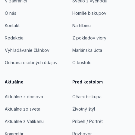
V zahraničí
Svetlo z východu
O nás
Homílie biskupov
Kontakt
Na hlbinu
Redakcia
Z pokladov viery
Vyhľadávanie článkov
Mariánska úcta
Ochrana osobných údajov
O kostole
Aktuálne
Pred kostolom
Aktuálne z domova
Očami biskupa
Aktuálne zo sveta
Životný štýl
Aktuálne z Vatikánu
Príbeh / Portrét
Komentár
Rozhovor