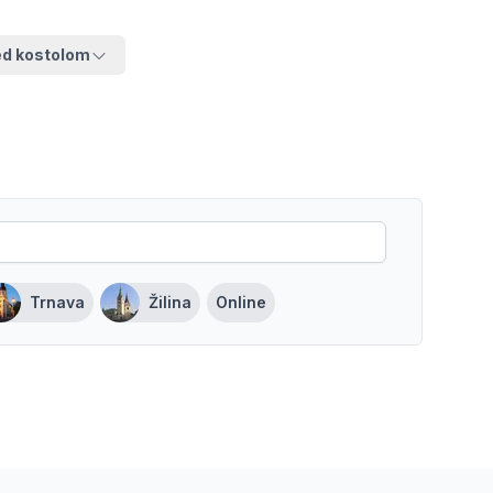
ed kostolom
Trnava
Žilina
Online