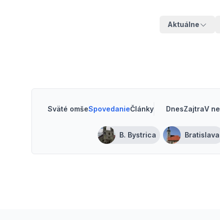
Aktuálne
Sväté omše
Spovedanie
Články
Dnes
Zajtra
V ne
B. Bystrica
Bratislava
Footer