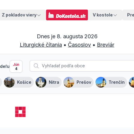
Z pokladov viery
V kostole
Pr
Dnes je
8. augusta 2026
Liturgické čítania
•
Časoslov
•
Breviár
Jún
deľu
4
Košice
Nitra
Prešov
Trenčín