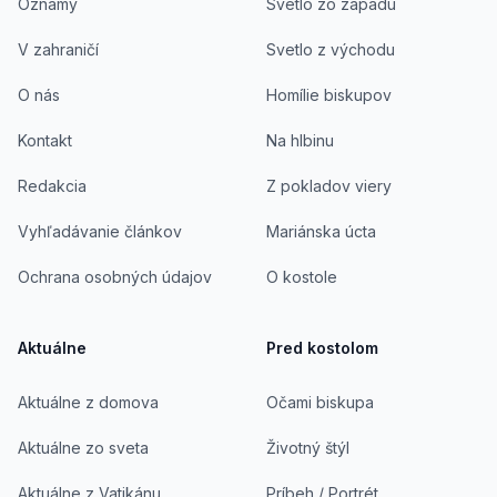
Oznamy
Svetlo zo západu
V zahraničí
Svetlo z východu
O nás
Homílie biskupov
Kontakt
Na hlbinu
Redakcia
Z pokladov viery
Vyhľadávanie článkov
Mariánska úcta
Ochrana osobných údajov
O kostole
Aktuálne
Pred kostolom
Aktuálne z domova
Očami biskupa
Aktuálne zo sveta
Životný štýl
Aktuálne z Vatikánu
Príbeh / Portrét