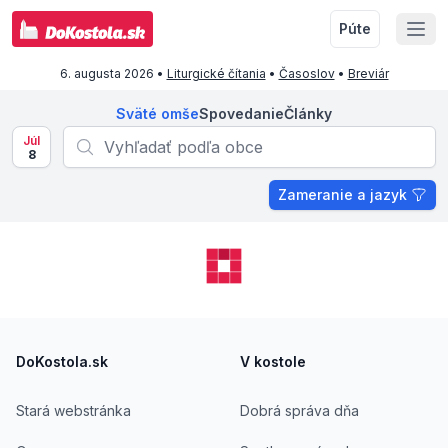
Púte
6. augusta 2026
•
Liturgické čítania
•
Časoslov
•
Breviár
Sväté omše
Spovedanie
Články
Júl
8
Zameranie a jazyk
Footer
DoKostola.sk
V kostole
Stará webstránka
Dobrá správa dňa