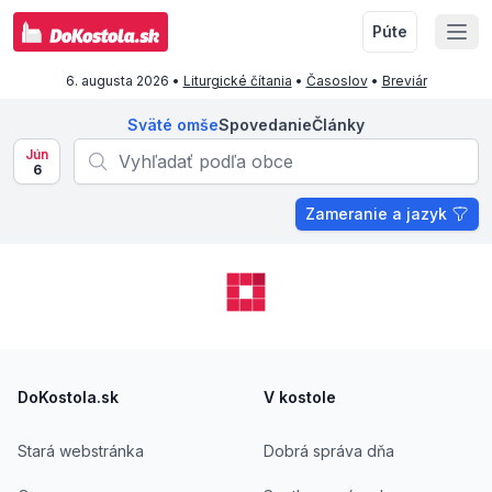
Púte
6. augusta 2026
•
Liturgické čítania
•
Časoslov
•
Breviár
Sväté omše
Spovedanie
Články
Jún
6
Zameranie a jazyk
Footer
DoKostola.sk
V kostole
Stará webstránka
Dobrá správa dňa