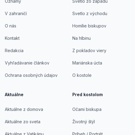
Oznamy
Svetlo zo západu
V zahraničí
Svetlo z východu
O nás
Homílie biskupov
Kontakt
Na hlbinu
Redakcia
Z pokladov viery
Vyhľadávanie článkov
Mariánska úcta
Ochrana osobných údajov
O kostole
Aktuálne
Pred kostolom
Aktuálne z domova
Očami biskupa
Aktuálne zo sveta
Životný štýl
Aktuálne z Vatikánu
Príbeh / Portrét