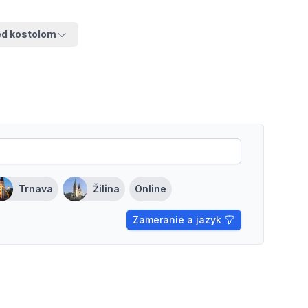
ed kostolom
Trnava
Žilina
Online
Zameranie a jazyk