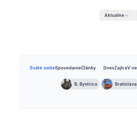
Aktuálne
Sväté omše
Spovedanie
Články
Dnes
Zajtra
V ne
B. Bystrica
Bratislava