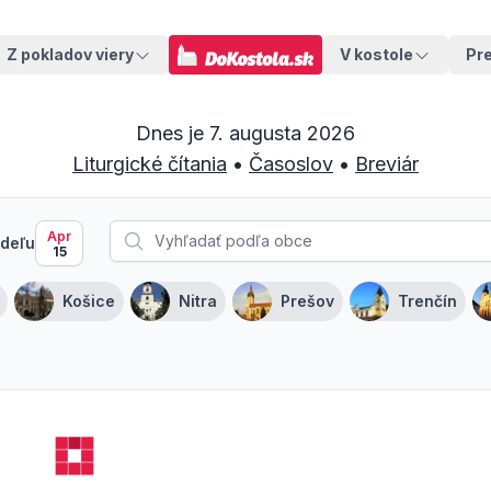
Z pokladov viery
V kostole
Pr
Dnes je
7. augusta 2026
Liturgické čítania
•
Časoslov
•
Breviár
Apr
deľu
15
Košice
Nitra
Prešov
Trenčín