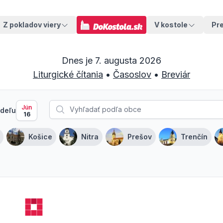
Z pokladov viery
V kostole
Pr
Dnes je
7. augusta 2026
Liturgické čítania
•
Časoslov
•
Breviár
Jún
deľu
16
Košice
Nitra
Prešov
Trenčín