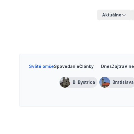
Aktuálne
Sväté omše
Spovedanie
Články
Dnes
Zajtra
V ne
B. Bystrica
Bratislava