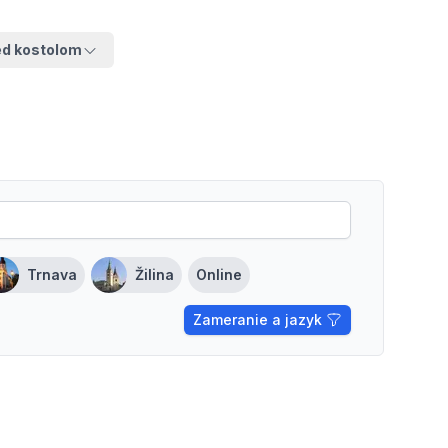
ed kostolom
Trnava
Žilina
Online
Zameranie a jazyk