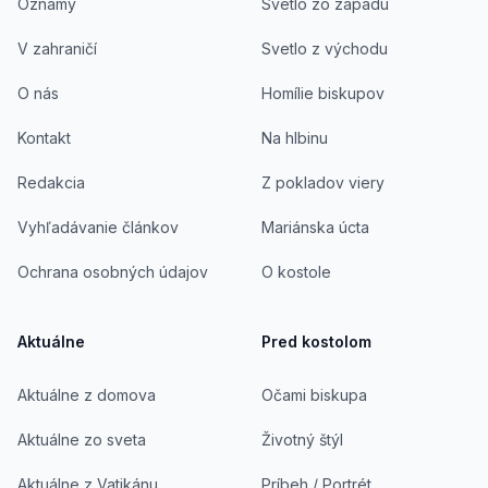
Oznamy
Svetlo zo západu
V zahraničí
Svetlo z východu
O nás
Homílie biskupov
Kontakt
Na hlbinu
Redakcia
Z pokladov viery
Vyhľadávanie článkov
Mariánska úcta
Ochrana osobných údajov
O kostole
Aktuálne
Pred kostolom
Aktuálne z domova
Očami biskupa
Aktuálne zo sveta
Životný štýl
Aktuálne z Vatikánu
Príbeh / Portrét