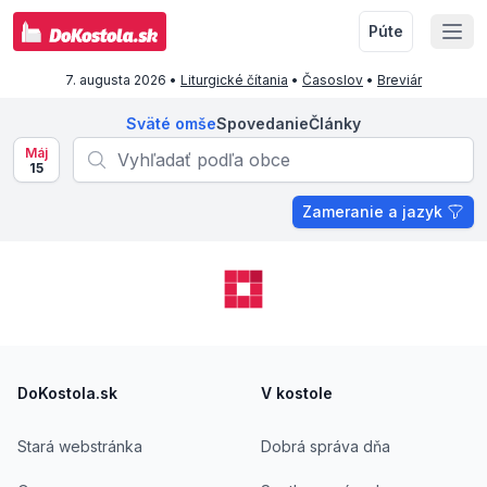
Púte
7. augusta 2026
•
Liturgické čítania
•
Časoslov
•
Breviár
Sväté omše
Spovedanie
Články
Máj
15
Zameranie a jazyk
Footer
DoKostola.sk
V kostole
Stará webstránka
Dobrá správa dňa