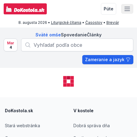
Púte
8. augusta 2026
•
Liturgické čítania
•
Časoslov
•
Breviár
Sväté omše
Spovedanie
Články
Mar
4
Zameranie a jazyk
Footer
DoKostola.sk
V kostole
Stará webstránka
Dobrá správa dňa