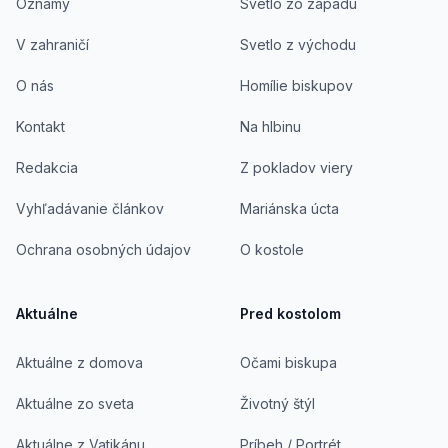
Oznamy
Svetlo zo západu
V zahraničí
Svetlo z východu
O nás
Homílie biskupov
Kontakt
Na hlbinu
Redakcia
Z pokladov viery
Vyhľadávanie článkov
Mariánska úcta
Ochrana osobných údajov
O kostole
Aktuálne
Pred kostolom
Aktuálne z domova
Očami biskupa
Aktuálne zo sveta
Životný štýl
Aktuálne z Vatikánu
Príbeh / Portrét