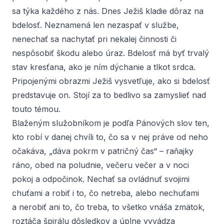
sa týka každého z nás. Dnes Ježiš kladie dôraz na
bdelosť. Neznamená len nezaspať v službe,
nenechať sa nachytať pri nekalej činnosti či
nespôsobiť škodu alebo úraz. Bdelosť má byť trvalý
stav kresťana, ako je ním dýchanie a tlkot srdca.
Pripojenými obrazmi Ježiš vysvetľuje, ako si bdelosť
predstavuje on. Stojí za to bedlivo sa zamyslieť nad
touto témou.
Blaženým služobníkom je podľa Pánových slov ten,
kto robí v danej chvíli to, čo sa v nej práve od neho
očakáva, „dáva pokrm v patričný čas“ – raňajky
ráno, obed na poludnie, večeru večer a v noci
pokoj a odpočinok. Nechať sa ovládnuť svojimi
chuťami a robiť i to, čo netreba, alebo nechuťami
a nerobiť ani to, čo treba, to všetko vnáša zmätok,
roztáča špirálu dôsledkov a úplne vyvádza