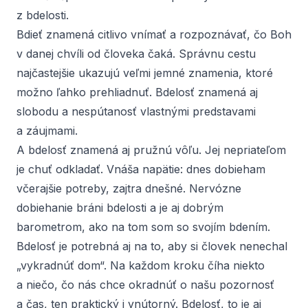
z bdelosti.
Bdieť znamená citlivo vnímať a rozpoznávať, čo Boh
v danej chvíli od človeka čaká. Správnu cestu
najčastejšie ukazujú veľmi jemné znamenia, ktoré
možno ľahko prehliadnuť. Bdelosť znamená aj
slobodu a nespútanosť vlastnými predstavami
a záujmami.
A bdelosť znamená aj pružnú vôľu. Jej nepriateľom
je chuť odkladať. Vnáša napätie: dnes dobieham
včerajšie potreby, zajtra dnešné. Nervózne
dobiehanie bráni bdelosti a je aj dobrým
barometrom, ako na tom som so svojím bdením.
Bdelosť je potrebná aj na to, aby si človek nenechal
„vykradnúť dom“. Na každom kroku číha niekto
a niečo, čo nás chce okradnúť o našu pozornosť
a čas, ten praktický i vnútorný. Bdelosť, to je aj