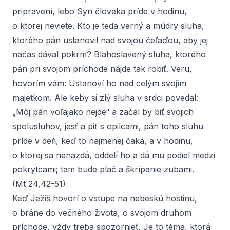
pripravení, lebo Syn človeka príde v hodinu,
o ktorej neviete. Kto je teda verný a múdry sluha,
ktorého pán ustanovil nad svojou čeľaďou, aby jej
načas dával pokrm? Blahoslavený sluha, ktorého
pán pri svojom príchode nájde tak robiť. Veru,
hovorím vám: Ustanoví ho nad celým svojím
majetkom. Ale keby si zlý sluha v srdci povedal:
„Môj pán voľajako nejde“ a začal by biť svojich
spolusluhov, jesť a piť s opilcami, pán toho sluhu
príde v deň, keď to najmenej čaká, a v hodinu,
o ktorej sa nenazdá, oddelí ho a dá mu podiel medzi
pokrytcami; tam bude plač a škrípanie zubami.
(Mt 24,42-51)
Keď Ježiš hovorí o vstupe na nebeskú hostinu,
o bráne do večného života, o svojom druhom
príchode, vždy treba spozornieť. Je to téma, ktorá