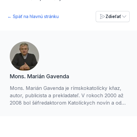
← Späť na hlavnú stránku
Zdieľať
Mons. Marián Gavenda
Mons. Marián Gavenda je rímskokatolícky kňaz,
autor, publicista a prekladateľ. V rokoch 2000 až
2008 bol šéfredaktorom Katolíckych novín a od
októbra 2000 šesť rokov hovorcom Konferencie
biskupov Slovenska. V roku 2001 bol menovaný
za preláta Jeho Svätosti. Od roku 1997 aktívne
spolupracuje s Rádiom Lumen, Televíziou Lux,