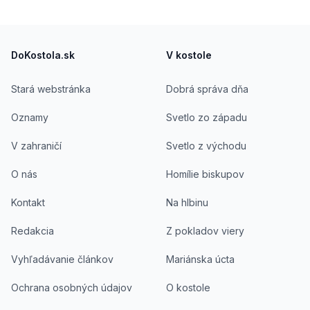
verejnoprávnymi i komerčnými médiami na
rozmanitých formátoch. Je autorom viacerých
Footer
kníh a širokej škály článkov v náboženských i
civilných periodikách a prekladateľ náboženskej
DoKostola.sk
V kostole
literatúry.
Stará webstránka
Dobrá správa dňa
Oznamy
Svetlo zo západu
V zahraničí
Svetlo z východu
O nás
Homílie biskupov
Kontakt
Na hlbinu
Redakcia
Z pokladov viery
Vyhľadávanie článkov
Mariánska úcta
Ochrana osobných údajov
O kostole