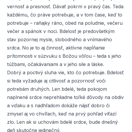
vernosť a presnosť. Dávať pokrm v pravý čas. Teda
každému, čo práve potrebuje, a v tom čase, keď to
potrebuje – raňajky ráno, obed na poludnie, večeru
večer a spánok v noci. Bdelosť je predovšetkým
stav pozornej mysle, slobodného a vnímavého
srdca. No je to aj činnosť, aktívne napĺňanie
prítomnosti v súzvuku s Božou vôľou – teda s jeho
túžbami, očakávaniami a v jeho sile a láske.
Dobrý a poctivý sluha vie, kto čo potrebuje. Bdelosť
si teda vyžaduje aj citlivosť a pozornosť voči
potrebám druhých. Len bdelé, teda pokojom
naplnené srdce neprehliadne toľké dôvody na obdiv
a vďaku a s nadhľadom dokáže nájsť dobro či
zmysel aj vo chvíľach, keď na prvý pohľad víťazí
zlo. Len ak si uchovám bdelé srdce, bude dnešný
deň skutočne jedinečný.