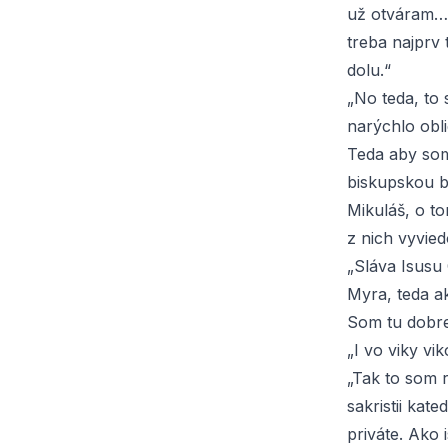
už otváram… 
treba najprv
dolu.“
„No teda, to 
narýchlo obli
Teda aby som
biskupskou b
Mikuláš, o t
z nich vyvied
„Sláva Isusu
Myra, teda ak
Som tu dobre?
„I vo viky vi
„Tak to som r
sakristii ka
priváte. Ako 