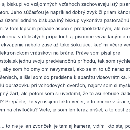
 aj biskupi vo vzájomných vzťahoch zachovávajú istý písaný
tón. Jeho súčasťou je napríklad dobrý zvyk či priam káno
 na území jedného biskupa iný biskup vykonáva pastoračnú a
m. V tom lepšom prípade aspoň s predpokladaným, ale niek
okonca v dôležitých prípadoch aj písomne vyžiadaným a 
rekvapenie nebolo zase až také šokujúce, keď mi včera ve
elektronickom vrátnikovi na bráne. Práve som písal pre
stola.sk jednu svoju predvianočnú príhodu, tak som rýchle
t, aby som ho omylom nevymazal, ako sa mi to už neraz sta
šeniach, a išiel som do predsiene k aparátu videovrátnika.
lú obrazovku pri vchodových dverách, najprv som si myslel
pný žart, ale potom som si uvedomil, že to asi nebude žiad
l? Prepáčte, že vyrušujem takto večer, a to ani nie v úrade
m na chvíľočku? Viete, ja som len teraz prišiel, a to dosť z
 to nie je len zvonček, je tam aj kamera, vidím, kto ste, 