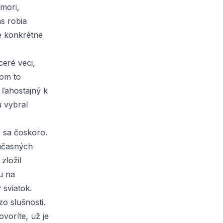
mori,
s robia
e konkrétne
ceré veci,
som to
 ľahostajný k
u vybral
 sa čoskoro.
súčasných
zložil
u na
 sviatok.
zo slušnosti.
voríte, už je