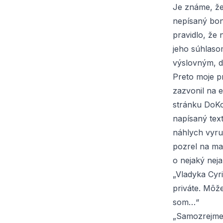
Je známe, že
nepísaný bon
pravidlo, že
jeho súhlaso
výslovným, d
Preto moje p
zazvonil na 
stránku DoKo
napísaný tex
náhlych vyru
pozrel na ma
o nejaký neja
„Vladyka Cyri
priváte. Môže
som…“
„Samozrejme…