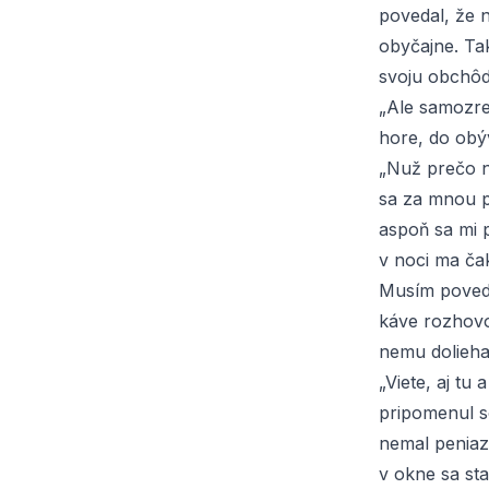
povedal, že n
obyčajne. Ta
svoju obchôd
„Ale samozre
hore, do obý
„Nuž prečo n
sa za mnou p
aspoň sa mi 
v noci ma ča
Musím poveda
káve rozhovor
nemu dolieha
„Viete, aj tu
pripomenul so
nemal peniaz
v okne sa st