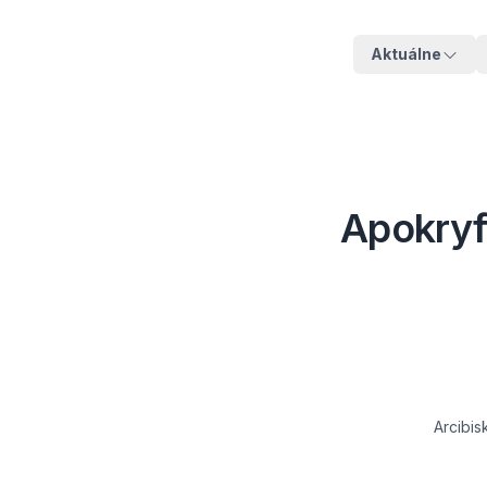
Aktuálne
Apokryfy
Arcibis