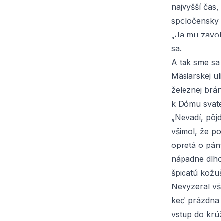
najvyšší čas,
spoločensky 
„Ja mu zavol
sa.
A tak sme sa
Mäsiarskej ul
železnej brá
k Dómu sväte
„Nevadí, pôj
všimol, že p
opretá o pán
nápadne dlho
špicatú kožu
Nevyzeral vš
keď prázdna
vstup do krúž