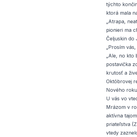
týchto končin
ktorá mala n
„Atrapa, nea
pionieri ma c
Čeljuskin do
„Prosím vás, 
„Ale, no kto
postavička z
krutosť a živ
Októbrovej re
Nového roku
U vás vo vte
Mrázom v rok
aktívna tajo
priateľstva 
vtedy zaznelo