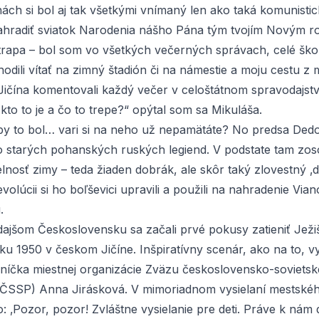
ách si bol aj tak všetkými vnímaný len ako taká komunistic
ahradiť sviatok Narodenia nášho Pána tým tvojím Novým r
trapa – bol som vo všetkých večerných správach, celé škol
hodili vítať na zimný štadión či na námestie a moju cestu z
 Jičína komentovali každý večer v celoštátnom spravodajstv
kto to je a čo to trepe?“ opýtal som sa Mikuláša.
 by to bol… vari si na neho už nepamätáte? No predsa Ded
o starých pohanských ruských legiend. V podstate tam zos
elnosť zimy – teda žiaden dobrák, ale skôr taký zlovestný ‚d
volúcii si ho boľševici upravili a použili na nahradenie Via
.
dajšom Československu sa začali prvé pokusy zatieniť Je
u 1950 v českom Jičíne. Inšpiratívny scenár, ako na to, v
mníčka miestnej organizácie Zväzu československo-soviets
(ZČSSP) Anna Jirásková. V mimoriadnom vysielaní mestské
: ‚Pozor, pozor! Zvláštne vysielanie pre deti. Práve k nám 