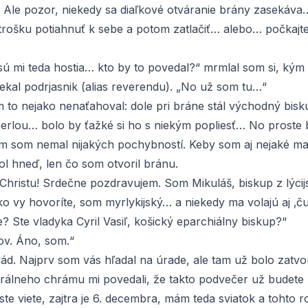
Ale pozor, niekedy sa diaľkové otváranie brány zasekáva…
 trošku potiahnuť k sebe a potom zatlačiť… alebo… počkaj
sú mi teda hostia… kto by to povedal?“ mrmlal som si, kým
ekal podrjasnik (alias reverendu). „No už som tu…“
 to nejako nenaťahoval: dole pri bráne stál východný bisk
erlou… bolo by ťažké si ho s niekým popliesť… No proste b
om som nemal nijakých pochybností. Keby som aj nejaké ma
ol hneď, len čo som otvoril bránu.
 Christu! Srdečne pozdravujem. Som Mikuláš, biskup z lýci
o vy hovoríte, som myrlykijský… a niekedy ma volajú aj ‚ču
 Ste vladyka Cyril Vasiľ, košický eparchiálny biskup?“
kov. Áno, som.“
ád. Najprv som vás hľadal na úrade, ale tam už bolo zatvo
tedrálneho chrámu mi povedali, že takto podvečer už budete
iste viete, zajtra je 6. decembra, mám teda sviatok a tohto 