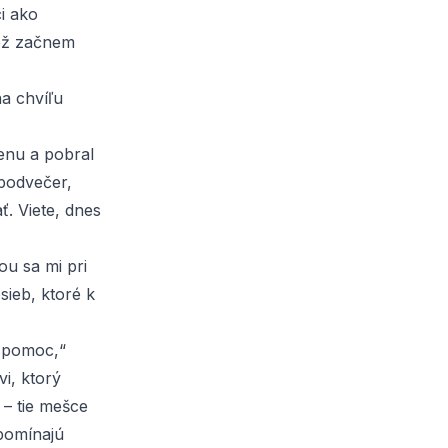
ci ako
než začnem
a chvíľu
enu a pobral
podvečer,
. Viete, dnes
u sa mi pri
sieb, ktoré k
šu pomoc,“
i, ktorý
– tie mešce
ipomínajú