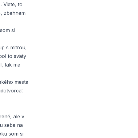
 Viete, to
te, zbehnem
 som si
up s mitrou,
ol to svätý
l, tak ma
jského mesta
dotvorca‘.
rené, ale v
 u seba na
roku som si