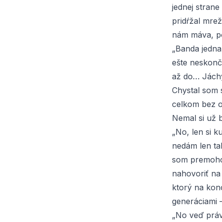
jednej stran
pridŕžal mre
nám máva, po
„Banda jedna
ešte neskonč
až do… Jách
Chystal som s
celkom bez ok
Nemal si už b
„No, len si k
nedám len ta
som premohol
nahovoriť na
ktorý na konc
generáciami –
„No veď práve