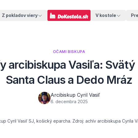
Z pokladov viery
V kostole
Pr
OČAMI BISKUPA
 arcibiskupa Vasiľa: Svätý
Santa Claus a Dedo Mráz
Arcibiskup Cyril Vasiľ
6. decembra 2025
kup Cyril Vasiľ SJ, košický eparcha. Zdroj: achív arcibiskupa Cyrila V