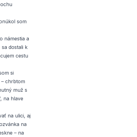
trochu
ponúkol som
o námestia a
sa dostali k
acujem cestu
som si
a – chrbtom
ohutný muž s
, na hlave
 na ulici, aj
pozvánka na
teskne – na