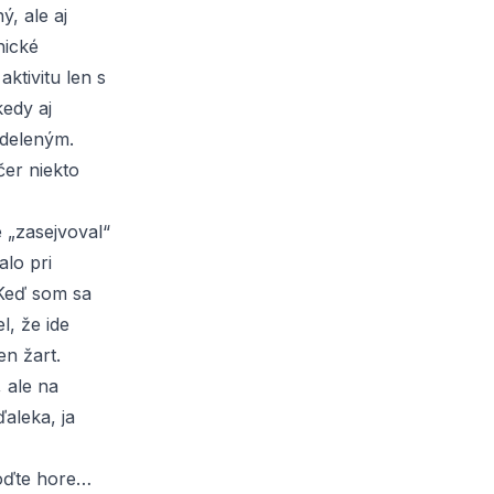
, ale aj
nické
ktivitu len s
edy aj
udeleným.
čer niekto
 „zasejvoval“
lo pri
 Keď som sa
, že ide
en žart.
, ale na
ďaleka, ja
poďte hore…