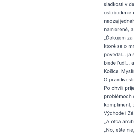
sladkosti v 
oslobodenie 
naozaj jedné
namierené, a
„Ďakujem za k
ktoré sa o m
povedal… ja 
biede ľudí… 
Košice. Myslí
O pravdivost
Po chvíli prí
problémoch s
kompliment, 
Východe i Zá
„A otca arcib
„No, ešte nie