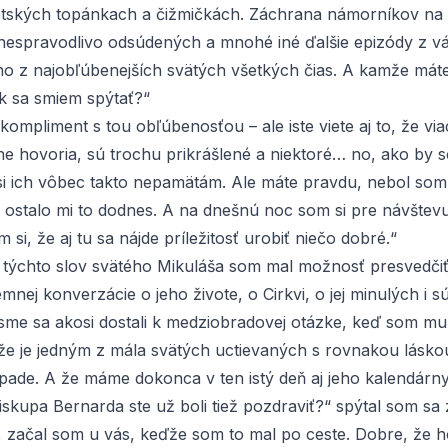
detských topánkach a čižmičkách. Záchrana námorníkov na 
nespravodlivo odsúdených a mnohé iné ďalšie epizódy z vá
ho z najobľúbenejších svätých všetkých čias. A kamže mát
k sa smiem spýtať?“
ompliment s tou obľúbenosťou – ale iste viete aj to, že via
ne hovoria, sú trochu prikrášlené a niektoré… no, ako by 
si ich vôbec takto nepamätám. Ale máte pravdu, nebol som
a ostalo mi to dodnes. A na dnešnú noc som si pre návštev
m si, že aj tu sa nájde príležitosť urobiť niečo dobré.“
i týchto slov svätého Mikuláša som mal možnosť presvedčiť
jemnej konverzácie o jeho živote, o Cirkvi, o jej minulých i 
me sa akosi dostali k medziobradovej otázke, keď som mu 
že je jedným z mála svätých uctievaných s rovnakou lásko
pade. A že máme dokonca v ten istý deň aj jeho kalendárny
iskupa Bernarda ste už boli tiež pozdraviť?“ spýtal som sa 
, začal som u vás, keďže som to mal po ceste. Dobre, že ho