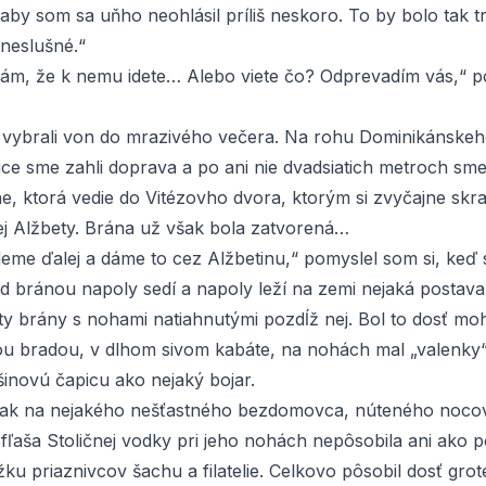
 aby som sa uňho neohlásil príliš neskoro. To by bolo tak 
neslušné.“
ám, že k nemu idete… Alebo viete čo? Odprevadím vás,“ 
 vybrali von do mrazivého večera. Na rohu Dominikánskeh
ice sme zahli doprava a po ani nie dvadsiatich metroch sme 
ne, ktorá vedie do Vitézovho dvora, ktorým si zvyčajne skr
j Alžbety. Brána už však bola zatvorená…
deme ďalej a dáme to cez Alžbetinu,“ pomyslel som si, keď 
od bránou napoly sedí a napoly leží na zemi nejaká postav
ty brány s nohami natiahnutými pozdĺž nej. Bol to dosť m
u bradou, v dlhom sivom kabáte, na nohách mal „valenky“
šinovú čapicu ako nejaký bojar.
ak na nejakého nešťastného bezdomovca, núteného nocovať
 fľaša
Stoličnej
vodky pri jeho nohách nepôsobila ani ako 
ku priaznivcov šachu a filatelie. Celkovo pôsobil dosť gro