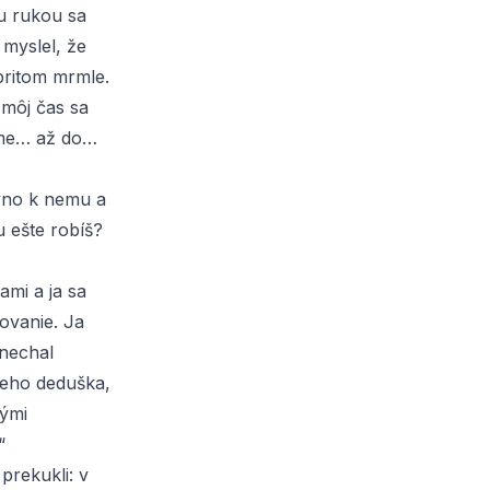
ou rukou sa
 myslel, že
pritom mrmle.
môj čas sa
ieme… až do…
ovno k nemu a
u ešte robíš?
ami a ja sa
ovanie. Ja
 nechal
keho deduška,
kými
“
prekukli: v