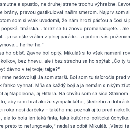
e smutne a spustlo, na druhej strane trochu výhražne. Ľav
že brány, pravou gestikuloval našim smerom. Najprv som si
tom som si však uvedomil, že nám hrozí päsťou a čosi si 
 popská, tmárska… teraz sa tu znovu promenádujete… ale 
il… ja sa ešte vrátim v plnej paráde… a potom vás požen
ymova… he-he-he.“
a ho obísť. Zjavne bol opitý. Mikuláš si to však namieril r
olkov, bez hnevu, ale i bez strachu sa ho spýtal: „Čo ty t
yť dávno v tej tvojej tajge?“
u mne nedovoľuj! Ja som starší. Bol som tu tisícročia pred v
k ľahko vyhnať. Mňa sa každý bojí a ja nemám s nikým zľut
 aj Napoleona, aj Hitlera. Na chvíľu som sa síce Stalinom
 to, aby som hral akože sympatického, štedrého a dobrác
i roka nosí darčeky – takého ma poznali aj tu pred niekoľ
, ale to bola len taká finta, taká kultúrno-politická úchylka.
 preto to nefungovalo,“ nedal sa odbiť Mikuláš. „Všetci ťa 