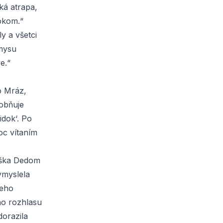
ká atrapa,
okom.“
y a všetci
 mysu
e.“
o Mráz,
obňuje
idok‘. Po
noc vítaním
žiška Dedom
ymyslela
keho
ho rozhlasu
dorazila