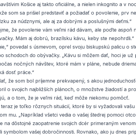
avštívim Košice aj takto oficiálne, a nielen inkognito a v no
kže som sa prišiel predstaviť a požiadať o povolenie, prv 
zku za núdznymi, ale aj za dobrými a poslušnými deťmi.“
jme, že povolenie vám veľmi rád dávam, ale poďte aspoň n
vačky. Mám aj dobrú, brazílsku kávu, keby ste nepohrdli.“
ie,“ povedal s úsmevom, oprel svoju biskupskú palicu o st
o schodoch do obývačky. „Kávu si môžem dať, hoci je už 
počas nočných návštev, ktoré mám v pláne, nebude driemať
ká dosť práce.“
ť, že som bol príjemne prekvapený, s akou jednoduchosťo
il o svojich najbližších plánoch, o množstve žiadostí a pro
jú, a o tom, že je veľmi rád, keď môže niekomu pomôcť.
 a teraz je toľko rôznych situácií, ktoré by si vyžadovali va
m mu. „Napríklad všetci vedia o vašej štedrej pomoci otcov
e na dôstojné zaopatrenie svojich dcér primeraným venom 
ali symbolom vašej dobročinnosti. Rovnako, ako ju dnes pr