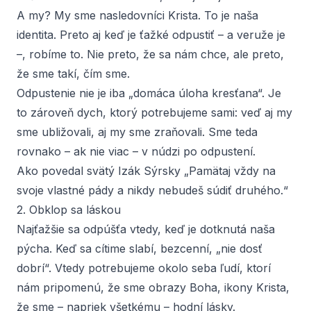
A my? My sme nasledovníci Krista. To je naša
identita. Preto aj keď je ťažké odpustiť – a veruže je
–, robíme to. Nie preto, že sa nám chce, ale preto,
že sme takí, čím sme.
Odpustenie nie je iba „domáca úloha kresťana“. Je
to zároveň dych, ktorý potrebujeme sami: veď aj my
sme ubližovali, aj my sme zraňovali. Sme teda
rovnako – ak nie viac – v núdzi po odpustení.
Ako povedal svätý
Izák Sýrsky
„Pamätaj vždy na
svoje vlastné pády a nikdy nebudeš súdiť druhého.“
2. Obklop sa láskou
Najťažšie sa odpúšťa vtedy, keď je dotknutá naša
pýcha. Keď sa cítime slabí, bezcenní, „nie dosť
dobrí“. Vtedy potrebujeme okolo seba ľudí, ktorí
nám pripomenú, že sme obrazy Boha, ikony Krista,
že sme – napriek všetkému – hodní lásky.