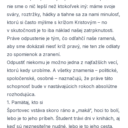
nie sme o nič lepší než ktokoľvek iný: máme svoje
sváry, roztržky, hádky a tiahne sa za nami minulosť,
ktorú si často mýlime s krížom Kristovým – no
v skutočnosti je to iba náklad našej zatrpknutosti.
Práve odpustenie je tým, čo odľahčí naše ramená,
aby sme dokázali niesť kríž pravý, nie ten zle odliaty
zo spomienok a zranení.
Odpustiť niekomu je možno jedna z najťažších vecí,
ktorú kedy urobíme. A všetky znamenia – politické,
spoločenské, osobné – naznačujú, že práve táto
schopnosť bude v nastávajúcich rokoch absolútne
rozhodujúca.
1. Pamätaj, kto si
Športovec vstáva skoro ráno a „maká“, hoci to bolí,
lebo je to jeho príbeh. Študent trávi dni v knihách, aj
keď sú neznesiteľne nudné, lebo je to jeho cesta.