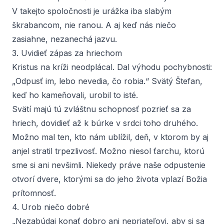
V takejto spoločnosti je urážka iba slabým
škrabancom, nie ranou. A aj keď nás niečo
zasiahne, nezanechá jazvu.
3. Uvidieť zápas za hriechom
Kristus na kríži neodplácal. Dal výhodu pochybnosti:
„Odpusť im, lebo nevedia, čo robia.“ Svätý Štefan,
keď ho kameňovali, urobil to isté.
Svätí majú tú zvláštnu schopnosť pozrieť sa za
hriech, dovidieť až k búrke v srdci toho druhého.
Možno mal ten, kto nám ublížil, deň, v ktorom by aj
anjel stratil trpezlivosť. Možno niesol ťarchu, ktorú
sme si ani nevšimli. Niekedy práve naše odpustenie
otvorí dvere, ktorými sa do jeho života vplazí Božia
prítomnosť.
4. Urob niečo dobré
„Nezabúdaj konať dobro ani nepriateľovi, aby si sa