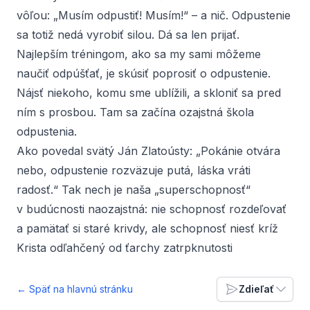
vôľou: „Musím odpustiť! Musím!“ – a nič. Odpustenie
sa totiž nedá vyrobiť silou. Dá sa len prijať.
Najlepším tréningom, ako sa my sami môžeme
naučiť odpúšťať, je skúsiť poprosiť o odpustenie.
Nájsť niekoho, komu sme ublížili, a skloniť sa pred
ním s prosbou. Tam sa začína ozajstná škola
odpustenia.
Ako povedal svätý Ján Zlatoústy: „Pokánie otvára
nebo, odpustenie rozväzuje putá, láska vráti
radosť.“
Tak nech je naša „superschopnosť“
v budúcnosti naozajstná: nie schopnosť rozdeľovať
a pamätať si staré krivdy, ale schopnosť niesť kríž
Krista odľahčený od ťarchy zatrpknutosti
← Späť na hlavnú stránku
Zdieľať