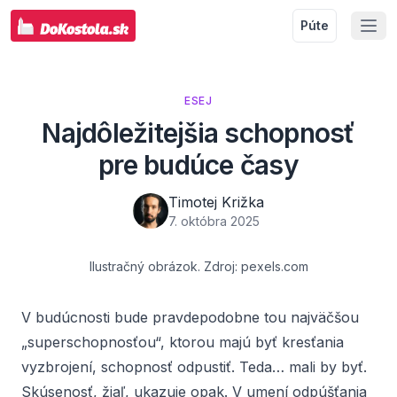
Púte
ESEJ
Najdôležitejšia schopnosť
pre budúce časy
Timotej Križka
7. októbra 2025
Ilustračný obrázok. Zdroj: pexels.com
V budúcnosti bude pravdepodobne tou najväčšou
„superschopnosťou“, ktorou majú byť kresťania
vyzbrojení, schopnosť odpustiť. Teda… mali by byť.
Skúsenosť, žiaľ, ukazuje opak. V umení odpúšťania