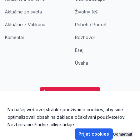
Aktuálne zo sveta
Životný štýl
Aktuálne z Vatikánu
Príbeh / Portrét
Komentár
Rozhovor
Esej
Úvaha
Na našej webovej stránke používame cookies, aby sme
Facebook
Instagram
YouTube
Aplikácia DoKostola - Ap
Aplikácia DoKostol
optimalizovali obsah na základe očakávaní používateľov.
Nezbierame žiadne citlivé údaje.
Prijať cookies
Odmietnuť