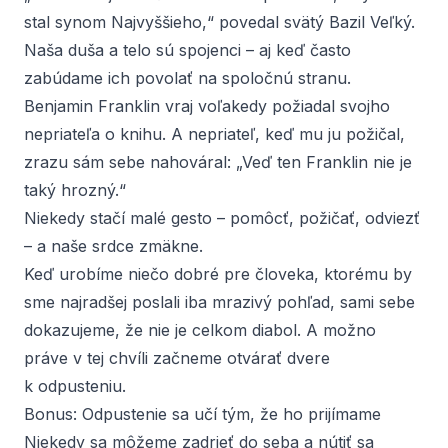
stal synom Najvyššieho,“
povedal svätý Bazil Veľký.
Naša duša a telo sú spojenci – aj keď často
zabúdame ich povolať na spoločnú stranu.
Benjamin Franklin vraj voľakedy požiadal svojho
nepriateľa o knihu. A nepriateľ, keď mu ju požičal,
zrazu sám sebe nahováral: „Veď ten Franklin nie je
taký hrozný.“
Niekedy stačí malé gesto – pomôcť, požičať, odviezť
– a naše srdce zmäkne.
Keď urobíme niečo dobré pre človeka, ktorému by
sme najradšej poslali iba mrazivý pohľad, sami sebe
dokazujeme, že nie je celkom diabol. A možno
práve v tej chvíli začneme otvárať dvere
k odpusteniu.
Bonus: Odpustenie sa učí tým, že ho prijímame
Niekedy sa môžeme zadrieť do seba a nútiť sa