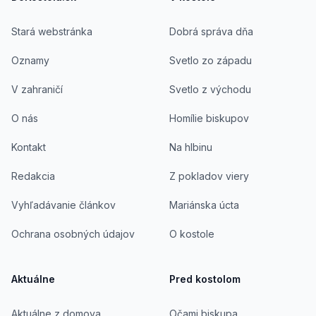
Stará webstránka
Dobrá správa dňa
Oznamy
Svetlo zo západu
V zahraničí
Svetlo z východu
O nás
Homílie biskupov
Kontakt
Na hlbinu
Redakcia
Z pokladov viery
Vyhľadávanie článkov
Mariánska úcta
Ochrana osobných údajov
O kostole
Aktuálne
Pred kostolom
Aktuálne z domova
Očami biskupa