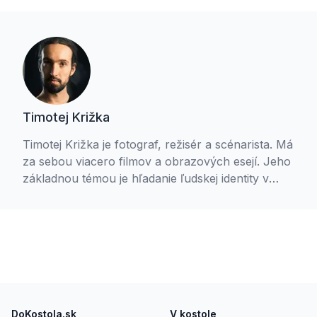
Timotej Križka
Timotej Križka je fotograf, režisér a scénarista. Má
za sebou viacero filmov a obrazových esejí. Jeho
základnou témou je hľadanie ľudskej identity v
konotácii s vnútornou slobodou. Jedným z
výsledkov tohto hľadania je projekt Pokojní v
nepokoji. Timotej je aktívny gréckokatolík, je
študentom teológie a členom Spoločenstva
Ladislava Hanusa. S manželkou Petrou
vychovávajú tri deti.
Footer
DoKostola.sk
V kostole