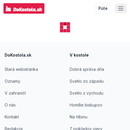
Púte
Footer
DoKostola.sk
V kostole
Stará webstránka
Dobrá správa dňa
Oznamy
Svetlo zo západu
V zahraničí
Svetlo z východu
O nás
Homílie biskupov
Kontakt
Na hlbinu
Redakcia
Z pokladov viery