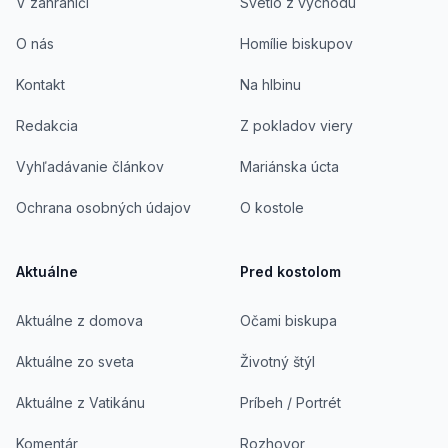
V zahraničí
Svetlo z východu
O nás
Homílie biskupov
Kontakt
Na hlbinu
Redakcia
Z pokladov viery
Vyhľadávanie článkov
Mariánska úcta
Ochrana osobných údajov
O kostole
Aktuálne
Pred kostolom
Aktuálne z domova
Očami biskupa
Aktuálne zo sveta
Životný štýl
Aktuálne z Vatikánu
Príbeh / Portrét
Komentár
Rozhovor