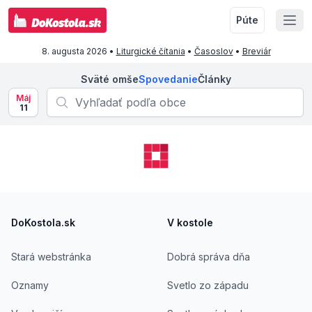
Púte
8. augusta 2026
•
Liturgické čítania
•
Časoslov
•
Breviár
Sväté omše
Spovedanie
Články
Máj
11
Footer
DoKostola.sk
V kostole
Stará webstránka
Dobrá správa dňa
Oznamy
Svetlo zo západu