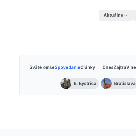
Aktuálne
Sväté omše
Spovedanie
Články
Dnes
Zajtra
V ne
B. Bystrica
Bratislava
Footer