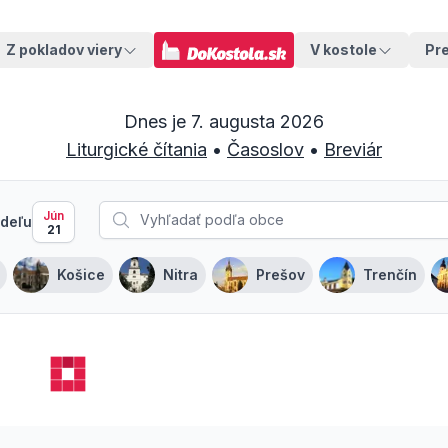
Z pokladov viery
V kostole
Pr
Dnes je
7. augusta 2026
Liturgické čítania
•
Časoslov
•
Breviár
Jún
deľu
21
Košice
Nitra
Prešov
Trenčín