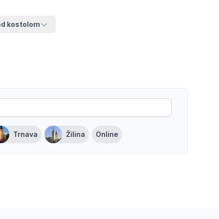
ed kostolom
Trnava
Žilina
Online