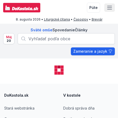
Púte
8. augusta 2026
•
Liturgické čítania
•
Časoslov
•
Breviár
Sväté omše
Spovedanie
Články
Máj
20
Zameranie a jazyk
Footer
DoKostola.sk
V kostole
Stará webstránka
Dobrá správa dňa