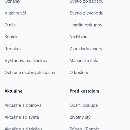
Oznamy
Svetlo zo západu
V zahraničí
Svetlo z východu
O nás
Homílie biskupov
Kontakt
Na hlbinu
Redakcia
Z pokladov viery
Vyhľadávanie článkov
Mariánska úcta
Ochrana osobných údajov
O kostole
Aktuálne
Pred kostolom
Aktuálne z domova
Očami biskupa
Aktuálne zo sveta
Životný štýl
Aktuálne z Vatikánu
Príbeh / Portrét