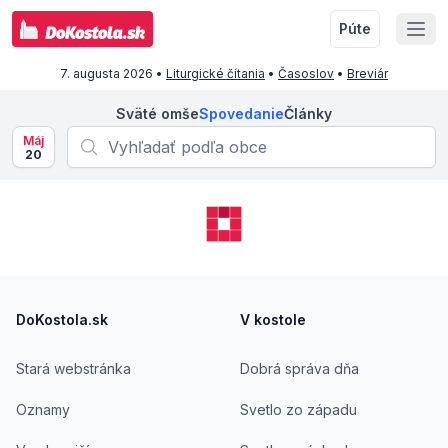
Púte
7. augusta 2026
•
Liturgické čítania
•
Časoslov
•
Breviár
Sväté omše
Spovedanie
Články
Máj
20
Footer
DoKostola.sk
V kostole
Stará webstránka
Dobrá správa dňa
Oznamy
Svetlo zo západu