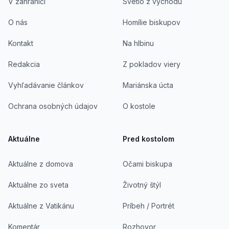
V zahraničí
Svetlo z východu
O nás
Homílie biskupov
Kontakt
Na hlbinu
Redakcia
Z pokladov viery
Vyhľadávanie článkov
Mariánska úcta
Ochrana osobných údajov
O kostole
Aktuálne
Pred kostolom
Aktuálne z domova
Očami biskupa
Aktuálne zo sveta
Životný štýl
Aktuálne z Vatikánu
Príbeh / Portrét
Komentár
Rozhovor