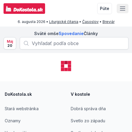
Púte
6. augusta 2026
•
Liturgické čítania
•
Časoslov
•
Breviár
Sväté omše
Spovedanie
Články
Máj
20
Footer
DoKostola.sk
V kostole
Stará webstránka
Dobrá správa dňa
Oznamy
Svetlo zo západu