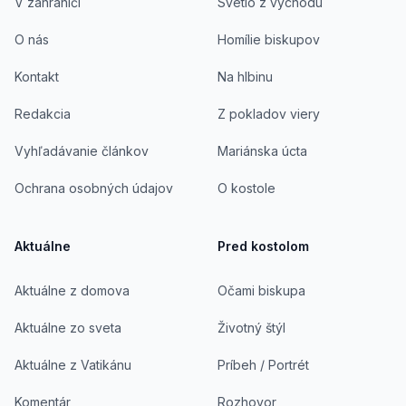
V zahraničí
Svetlo z východu
O nás
Homílie biskupov
Kontakt
Na hlbinu
Redakcia
Z pokladov viery
Vyhľadávanie článkov
Mariánska úcta
Ochrana osobných údajov
O kostole
Aktuálne
Pred kostolom
Aktuálne z domova
Očami biskupa
Aktuálne zo sveta
Životný štýl
Aktuálne z Vatikánu
Príbeh / Portrét
Komentár
Rozhovor