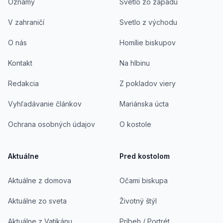
Oznamy
Svetlo zo západu
V zahraničí
Svetlo z východu
O nás
Homílie biskupov
Kontakt
Na hlbinu
Redakcia
Z pokladov viery
Vyhľadávanie článkov
Mariánska úcta
Ochrana osobných údajov
O kostole
Aktuálne
Pred kostolom
Aktuálne z domova
Očami biskupa
Aktuálne zo sveta
Životný štýl
Aktuálne z Vatikánu
Príbeh / Portrét