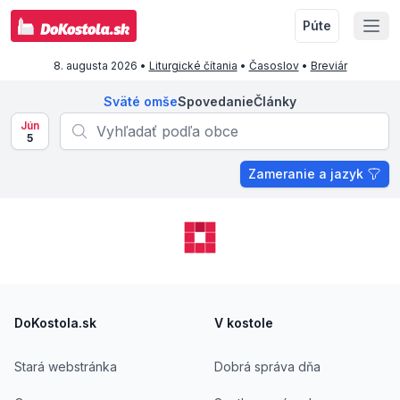
Púte
8. augusta 2026
•
Liturgické čítania
•
Časoslov
•
Breviár
Sväté omše
Spovedanie
Články
Jún
5
Zameranie a jazyk
Footer
DoKostola.sk
V kostole
Stará webstránka
Dobrá správa dňa