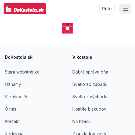
Púte
Footer
DoKostola.sk
V kostole
Stará webstránka
Dobrá správa dňa
Oznamy
Svetlo zo západu
V zahraničí
Svetlo z východu
O nás
Homílie biskupov
Kontakt
Na hlbinu
Redakcia
Z pokladov viery