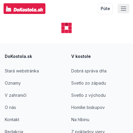
Púte
Footer
DoKostola.sk
V kostole
Stará webstránka
Dobrá správa dňa
Oznamy
Svetlo zo západu
V zahraničí
Svetlo z východu
O nás
Homílie biskupov
Kontakt
Na hlbinu
Redakcia
Z pokladov viery