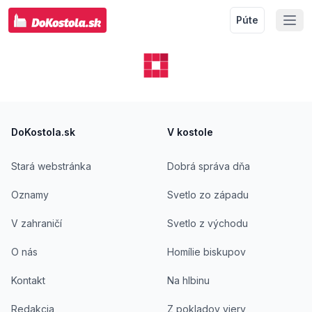
Púte
Footer
DoKostola.sk
V kostole
Stará webstránka
Dobrá správa dňa
Oznamy
Svetlo zo západu
V zahraničí
Svetlo z východu
O nás
Homílie biskupov
Kontakt
Na hlbinu
Redakcia
Z pokladov viery