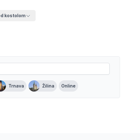
ed kostolom
Trnava
Žilina
Online