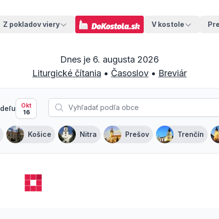
Z pokladov viery
V kostole
Pr
Dnes je
6. augusta 2026
Liturgické čítania
•
Časoslov
•
Breviár
Okt
deľu
16
Košice
Nitra
Prešov
Trenčín