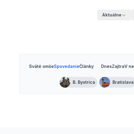
Aktuálne
Sväté omše
Spovedanie
Články
Dnes
Zajtra
V ne
B. Bystrica
Bratislava
Footer