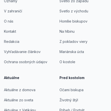
Oznamy
Svetlo zo západu
V zahraničí
Svetlo z východu
O nás
Homílie biskupov
Kontakt
Na hlbinu
Redakcia
Z pokladov viery
Vyhľadávanie článkov
Mariánska úcta
Ochrana osobných údajov
O kostole
Aktuálne
Pred kostolom
Aktuálne z domova
Očami biskupa
Aktuálne zo sveta
Životný štýl
Aktuálne z Vatikánu
Príbeh / Portrét