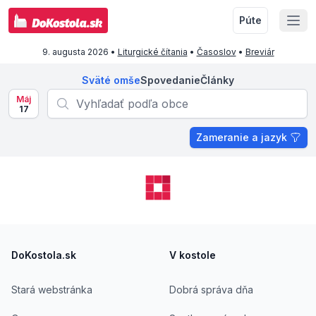
Púte
9. augusta 2026
•
Liturgické čítania
•
Časoslov
•
Breviár
Sväté omše
Spovedanie
Články
Máj
17
Zameranie a jazyk
Footer
DoKostola.sk
V kostole
Stará webstránka
Dobrá správa dňa