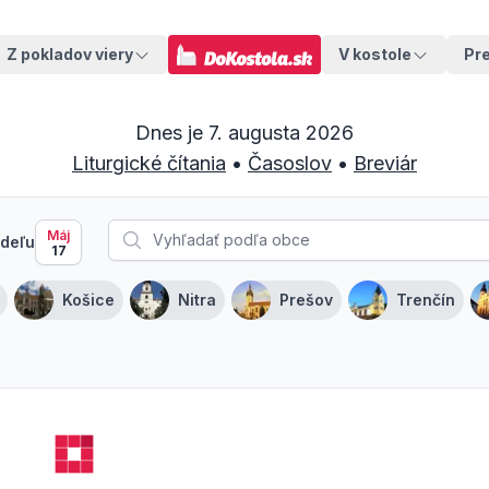
Z pokladov viery
V kostole
Pr
Dnes je
7. augusta 2026
Liturgické čítania
•
Časoslov
•
Breviár
Máj
deľu
17
Košice
Nitra
Prešov
Trenčín