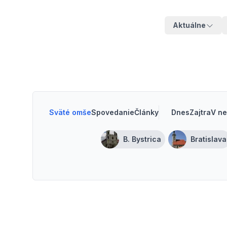
Aktuálne
Sväté omše
Spovedanie
Články
Dnes
Zajtra
V ne
B. Bystrica
Bratislava