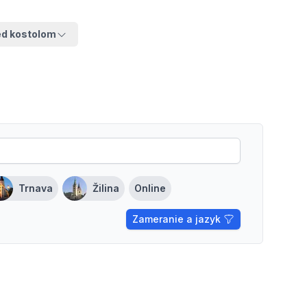
ed kostolom
Trnava
Žilina
Online
Zameranie a jazyk