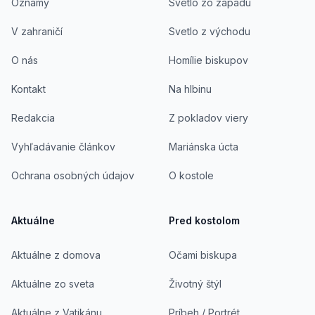
Oznamy
Svetlo zo západu
V zahraničí
Svetlo z východu
O nás
Homílie biskupov
Kontakt
Na hlbinu
Redakcia
Z pokladov viery
Vyhľadávanie článkov
Mariánska úcta
Ochrana osobných údajov
O kostole
Aktuálne
Pred kostolom
Aktuálne z domova
Očami biskupa
Aktuálne zo sveta
Životný štýl
Aktuálne z Vatikánu
Príbeh / Portrét