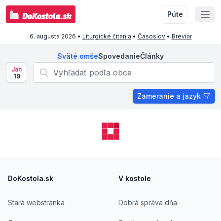
Púte
6. augusta 2026
•
Liturgické čítania
•
Časoslov
•
Breviár
Sväté omše
Spovedanie
Články
Jan
19
Zameranie a jazyk
Footer
DoKostola.sk
V kostole
Stará webstránka
Dobrá správa dňa