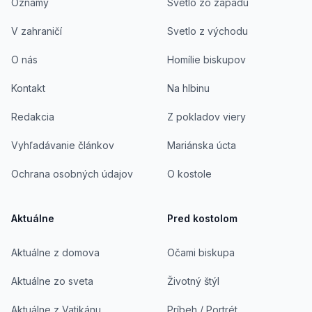
Oznamy
Svetlo zo západu
V zahraničí
Svetlo z východu
O nás
Homílie biskupov
Kontakt
Na hlbinu
Redakcia
Z pokladov viery
Vyhľadávanie článkov
Mariánska úcta
Ochrana osobných údajov
O kostole
Aktuálne
Pred kostolom
Aktuálne z domova
Očami biskupa
Aktuálne zo sveta
Životný štýl
Aktuálne z Vatikánu
Príbeh / Portrét