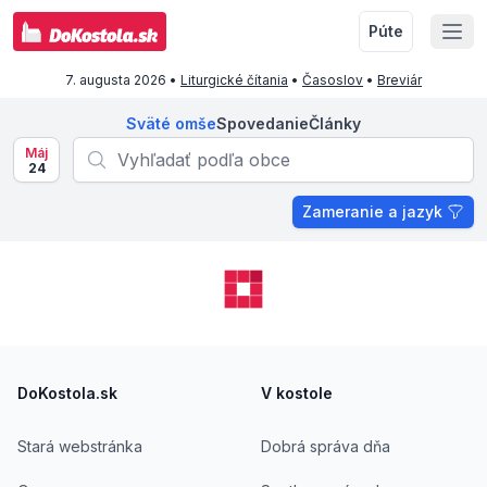
Púte
7. augusta 2026
•
Liturgické čítania
•
Časoslov
•
Breviár
Sväté omše
Spovedanie
Články
Máj
24
Zameranie a jazyk
Footer
DoKostola.sk
V kostole
Stará webstránka
Dobrá správa dňa