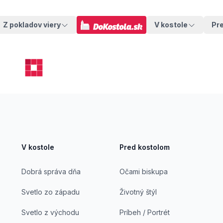
Z pokladov viery
V kostole
Pr
V kostole
Pred kostolom
Dobrá správa dňa
Očami biskupa
Svetlo zo západu
Životný štýl
Svetlo z východu
Príbeh / Portrét