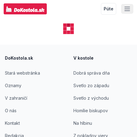
Púte
Footer
DoKostola.sk
V kostole
Stará webstránka
Dobrá správa dňa
Oznamy
Svetlo zo západu
V zahraničí
Svetlo z východu
O nás
Homílie biskupov
Kontakt
Na hlbinu
Redakcia
Z pokladov viery