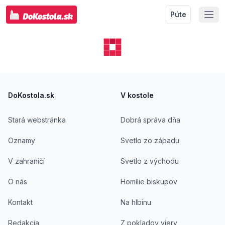
Púte
Footer
DoKostola.sk
V kostole
Stará webstránka
Dobrá správa dňa
Oznamy
Svetlo zo západu
V zahraničí
Svetlo z východu
O nás
Homílie biskupov
Kontakt
Na hlbinu
Redakcia
Z pokladov viery