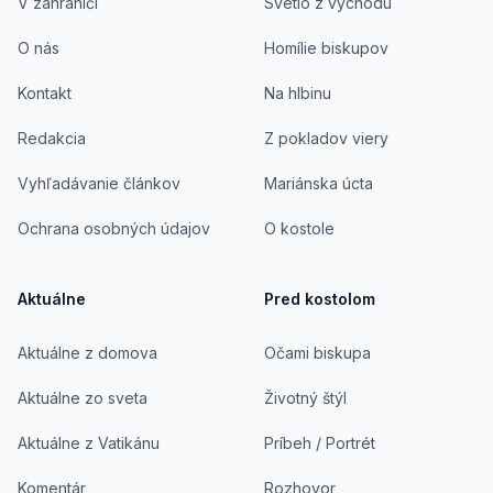
V zahraničí
Svetlo z východu
O nás
Homílie biskupov
Kontakt
Na hlbinu
Redakcia
Z pokladov viery
Vyhľadávanie článkov
Mariánska úcta
Ochrana osobných údajov
O kostole
Aktuálne
Pred kostolom
Aktuálne z domova
Očami biskupa
Aktuálne zo sveta
Životný štýl
Aktuálne z Vatikánu
Príbeh / Portrét
Komentár
Rozhovor