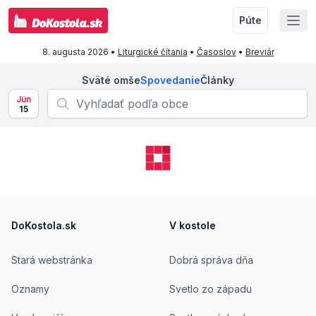
Púte
8. augusta 2026
•
Liturgické čítania
•
Časoslov
•
Breviár
Sväté omše
Spovedanie
Články
Jún
15
Footer
DoKostola.sk
V kostole
Stará webstránka
Dobrá správa dňa
Oznamy
Svetlo zo západu