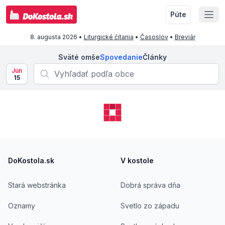
Púte
8. augusta 2026
•
Liturgické čítania
•
Časoslov
•
Breviár
Sväté omše
Spovedanie
Články
Jún
15
Footer
DoKostola.sk
V kostole
Stará webstránka
Dobrá správa dňa
Oznamy
Svetlo zo západu