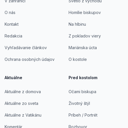
V zahraničí
Svetlo z východu
O nás
Homílie biskupov
Kontakt
Na hlbinu
Redakcia
Z pokladov viery
Vyhľadávanie článkov
Mariánska úcta
Ochrana osobných údajov
O kostole
Aktuálne
Pred kostolom
Aktuálne z domova
Očami biskupa
Aktuálne zo sveta
Životný štýl
Aktuálne z Vatikánu
Príbeh / Portrét
Komentár
Rozhovor