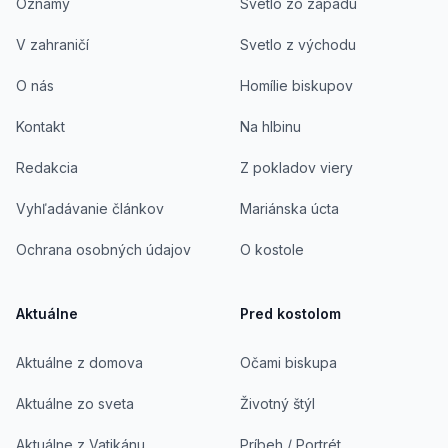
Oznamy
Svetlo zo západu
V zahraničí
Svetlo z východu
O nás
Homílie biskupov
Kontakt
Na hlbinu
Redakcia
Z pokladov viery
Vyhľadávanie článkov
Mariánska úcta
Ochrana osobných údajov
O kostole
Aktuálne
Pred kostolom
Aktuálne z domova
Očami biskupa
Aktuálne zo sveta
Životný štýl
Aktuálne z Vatikánu
Príbeh / Portrét