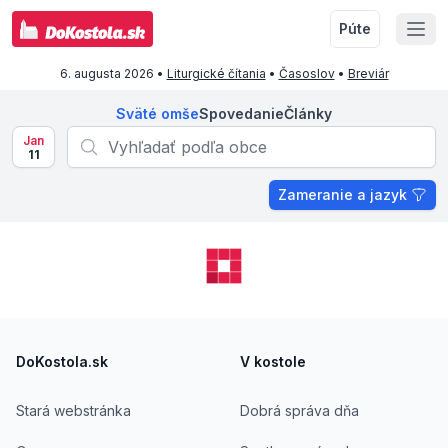
Púte
6. augusta 2026
•
Liturgické čítania
•
Časoslov
•
Breviár
Sväté omše
Spovedanie
Články
Jan
11
Zameranie a jazyk
Footer
DoKostola.sk
V kostole
Stará webstránka
Dobrá správa dňa