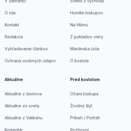
V zahraničí
Svetlo z východu
O nás
Homílie biskupov
Kontakt
Na hlbinu
Redakcia
Z pokladov viery
Vyhľadávanie článkov
Mariánska úcta
Ochrana osobných údajov
O kostole
Aktuálne
Pred kostolom
Aktuálne z domova
Očami biskupa
Aktuálne zo sveta
Životný štýl
Aktuálne z Vatikánu
Príbeh / Portrét
Komentár
Rozhovor