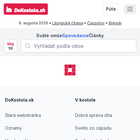
Púte
9. augusta 2026
•
Liturgické čítania
•
Časoslov
•
Breviár
Sväté omše
Spovedanie
Články
Máj
10
Footer
DoKostola.sk
V kostole
Stará webstránka
Dobrá správa dňa
Oznamy
Svetlo zo západu