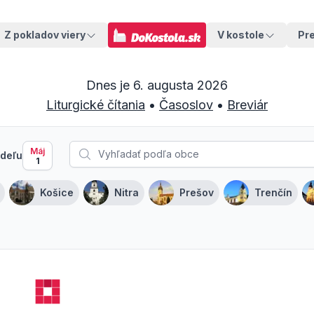
Z pokladov viery
V kostole
Pr
Dnes je
6. augusta 2026
Liturgické čítania
•
Časoslov
•
Breviár
Máj
deľu
1
Košice
Nitra
Prešov
Trenčín