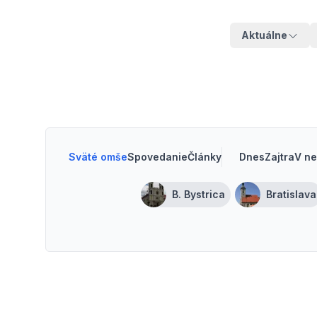
Aktuálne
Sväté omše
Spovedanie
Články
Dnes
Zajtra
V ne
B. Bystrica
Bratislava