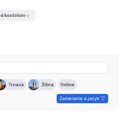
ed kostolom
Trnava
Žilina
Online
Zameranie a jazyk