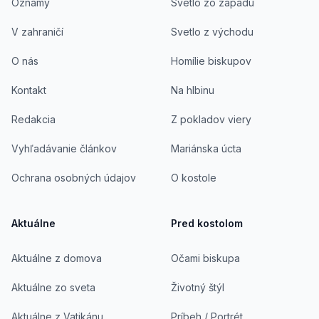
Oznamy
Svetlo zo západu
V zahraničí
Svetlo z východu
O nás
Homílie biskupov
Kontakt
Na hlbinu
Redakcia
Z pokladov viery
Vyhľadávanie článkov
Mariánska úcta
Ochrana osobných údajov
O kostole
Aktuálne
Pred kostolom
Aktuálne z domova
Očami biskupa
Aktuálne zo sveta
Životný štýl
Aktuálne z Vatikánu
Príbeh / Portrét