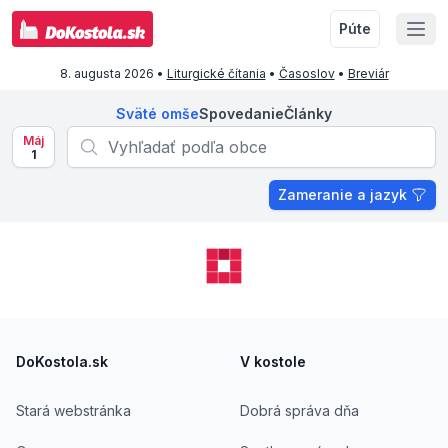
Púte
8. augusta 2026
•
Liturgické čítania
•
Časoslov
•
Breviár
Sväté omše
Spovedanie
Články
Máj
1
Zameranie a jazyk
Footer
DoKostola.sk
V kostole
Stará webstránka
Dobrá správa dňa