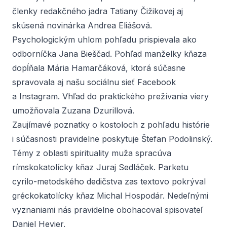
členky redakčného jadra
Tatiany Čižikovej
aj
skúsená novinárka
Andrea Eliášová
.
Psychologickým uhlom pohľadu prispievala ako
odborníčka
Jana Bieščad
. Pohľad manželky kňaza
dopĺňala
Mária Hamarčáková
, ktorá súčasne
spravovala aj našu sociálnu sieť
Facebook
a
Instagram
. Vhľad do praktického prežívania viery
umožňovala
Zuzana Dzurillová
.
Zaujímavé poznatky o kostoloch z pohľadu histórie
i súčasnosti pravidelne poskytuje
Štefan Podolinský
.
Témy z oblasti spirituality muža spracúva
rímskokatolícky kňaz
Juraj Sedláček
. Parketu
cyrilo-metodského dedičstva zas textovo pokrýval
gréckokatolícky kňaz
Michal Hospodár
. Nedeľnými
vyznaniami nás pravidelne obohacoval spisovateľ
Daniel Hevier
.