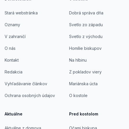
Stará webstránka
Dobrá správa dňa
Oznamy
Svetlo zo západu
V zahraničí
Svetlo z východu
O nás
Homílie biskupov
Kontakt
Na hlbinu
Redakcia
Z pokladov viery
Vyhľadávanie článkov
Mariánska úcta
Ochrana osobných údajov
O kostole
Aktuálne
Pred kostolom
Aktuálne z domova
Očami biskupa