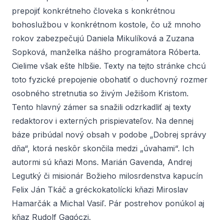
prepojiť konkrétneho človeka s konkrétnou
bohoslužbou v konkrétnom kostole, čo už mnoho
rokov zabezpečujú Daniela Mikulíková a Zuzana
Sopková, manželka nášho programátora Róberta.
Cielime však ešte hlbšie. Texty na tejto stránke chcú
toto fyzické prepojenie obohatiť o duchovný rozmer
osobného stretnutia so živým Ježišom Kristom.
Tento hlavný zámer sa snažili odzrkadliť aj texty
redaktorov i externých prispievateľov. Na dennej
báze pribúdal nový obsah v podobe „Dobrej správy
dňa“, ktorá neskôr skončila medzi „úvahami“. Ich
autormi sú kňazi
Mons. Marián Gavenda
,
Andrej
Legutký
či misionár Božieho milosrdenstva kapucín
Felix Ján Tkáč
a gréckokatolícki kňazi
Miroslav
Hamarčák
a
Michal Vasiľ
. Pár postrehov ponúkol aj
kňaz
Rudolf Gagóczi
.