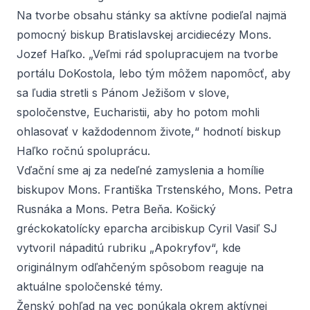
Na tvorbe obsahu stánky sa aktívne podieľal najmä
pomocný biskup Bratislavskej arcidiecézy
Mons.
Jozef Haľko
. „Veľmi rád spolupracujem na tvorbe
portálu DoKostola, lebo tým môžem napomôcť, aby
sa ľudia stretli s Pánom Ježišom v slove,
spoločenstve, Eucharistii, aby ho potom mohli
ohlasovať v každodennom živote,“ hodnotí biskup
Haľko ročnú spoluprácu.
Vďační sme aj za nedeľné zamyslenia a homílie
biskupov
Mons. Františka Trstenského
,
Mons. Petra
Rusnáka
a
Mons. Petra Beňa
. Košický
gréckokatolícky eparcha arcibiskup
Cyril Vasiľ SJ
vytvoril nápaditú rubriku „Apokryfov“, kde
originálnym odľahčeným spôsobom reaguje na
aktuálne spoločenské témy.
Ženský pohľad na vec ponúkala okrem aktívnej