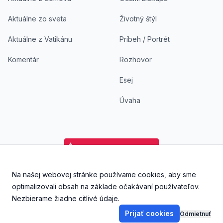
Aktuálne zo sveta
Životný štýl
Aktuálne z Vatikánu
Príbeh / Portrét
Komentár
Rozhovor
Esej
Úvaha
Na našej webovej stránke používame cookies, aby sme
Facebook
Instagram
YouTube
Aplikácia DoKostola - Ap
Aplikácia DoKostol
optimalizovali obsah na základe očakávaní používateľov.
Nezbierame žiadne citlivé údaje.
Prijať cookies
Odmietnuť