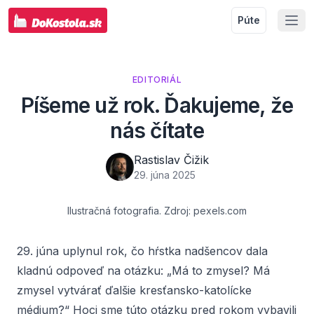
Púte
EDITORIÁL
Píšeme už rok. Ďakujeme, že
nás čítate
Rastislav Čižik
29. júna 2025
Ilustračná fotografia. Zdroj: pexels.com
29. júna uplynul rok, čo hŕstka nadšencov dala
kladnú odpoveď na otázku: „Má to zmysel? Má
zmysel vytvárať ďalšie kresťansko-katolícke
médium?“ Hoci sme túto otázku pred rokom vybavili