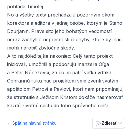
pohľade Timotej.
No a všetky texty prechádzajú pozorným okom
korektora a editora v jednej osobe, ktorým je Stano
Dzurjanin. Práve sito jeho bohatých vedomostí
neraz zachytilo nepresnosti či chyby, ktoré by ináč
mohli narobiť zbytočné škody.
A to najdôležitejšie nakoniec: Celý tento projekt
iniciovali, umožnili a podporujú manželia Oľga
a Peter Núñezovci, za čo im patrí veľká vďaka.
Ochrannú ruku nad projektom sme zverili svätým
apoštolom Petrovi a Pavlovi, ktorí nám pripomínajú,
že stretnutie s Ježišom Kristom dokáže nasmerovať
každú životnú cestu do toho správneho cieľa.
← Späť na hlavnú stránku
Zdieľať