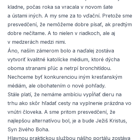
kladne, počas roka sa vracala v novom šate
a ústami iných. A my sme za to vďační. Pretože sme
presvedčení, že nemôžeme dobre písať, ak predtým
dobre nečítame. A to nielen v riadkoch, ale aj
v medzerách medzi nimi.
Áno, naším zámerom bolo a naďalej zostáva
vytvoriť kvalitné katolícke médium, ktoré dýcha
oboma stranami pľúc a netrpí bronchitídou.
Nechceme byť konkurenciou iným kresťanským
médiám, ale obohatením o nové pohľady.
Stále platí, že nemáme ambíciu vypĺňať dieru na
trhu ako skôr hľadať cesty na vyplnenie prázdna vo
vnútri človeka. A sme pritom presvedčení, že
najlepšou alternatívou bol, je a bude Ježiš Kristus,
Syn živého Boha.
Hlavnou praktickou službou nášho portálu zostáva