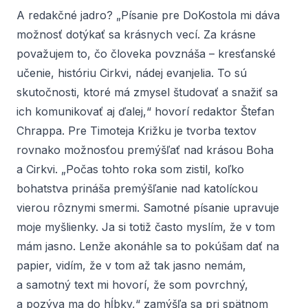
A redakčné jadro? „Písanie pre DoKostola mi dáva
možnosť dotýkať sa krásnych vecí. Za krásne
považujem to, čo človeka povznáša – kresťanské
učenie, históriu Cirkvi, nádej evanjelia. To sú
skutočnosti, ktoré má zmysel študovať a snažiť sa
ich komunikovať aj ďalej,“ hovorí redaktor
Štefan
Chrappa
. Pre
Timoteja Križku
je tvorba textov
rovnako možnosťou premýšľať nad krásou Boha
a Cirkvi. „Počas tohto roka som zistil, koľko
bohatstva prináša premýšľanie nad katolíckou
vierou rôznymi smermi. Samotné písanie upravuje
moje myšlienky. Ja si totiž často myslím, že v tom
mám jasno. Lenže akonáhle sa to pokúšam dať na
papier, vidím, že v tom až tak jasno nemám,
a samotný text mi hovorí, že som povrchný,
a pozýva ma do hĺbky,“ zamýšľa sa pri spätnom