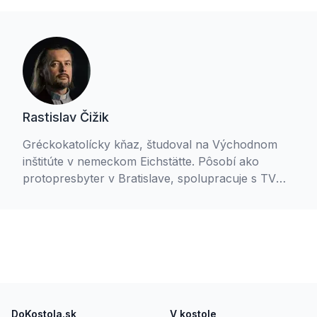
Rastislav Čižik
Gréckokatolícky kňaz, študoval na Východnom
inštitúte v nemeckom Eichstätte. Pôsobí ako
protopresbyter v Bratislave, spolupracuje s TV
Logos, Slovenským rozhlasom a vyučuje
náboženstvo. Ženatý, má štyri deti.
Footer
DoKostola.sk
V kostole