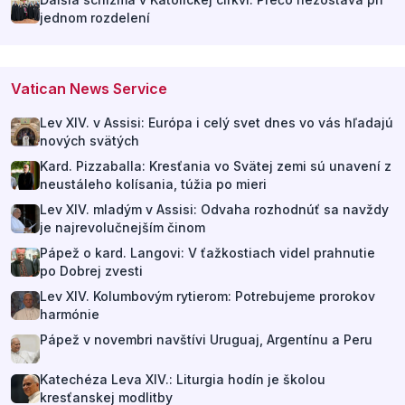
jednom rozdelení
Vatican News Service
Lev XIV. v Assisi: Európa i celý svet dnes vo vás hľadajú
nových svätých
Kard. Pizzaballa: Kresťania vo Svätej zemi sú unavení z
neustáleho kolísania, túžia po mieri
Lev XIV. mladým v Assisi: Odvaha rozhodnúť sa navždy
je najrevolučnejším činom
Pápež o kard. Langovi: V ťažkostiach videl prahnutie
po Dobrej zvesti
Lev XIV. Kolumbovým rytierom: Potrebujeme prorokov
harmónie
Pápež v novembri navštívi Uruguaj, Argentínu a Peru
Katechéza Leva XIV.: Liturgia hodín je školou
kresťanskej modlitby