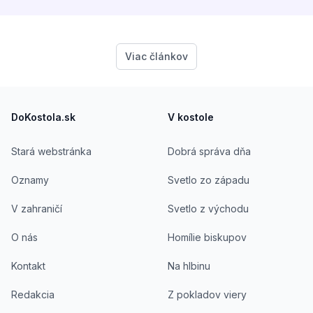
Viac článkov
Footer
DoKostola.sk
V kostole
Stará webstránka
Dobrá správa dňa
Oznamy
Svetlo zo západu
V zahraničí
Svetlo z východu
O nás
Homílie biskupov
Kontakt
Na hlbinu
Redakcia
Z pokladov viery