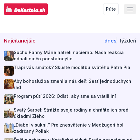
Púte
Najčítanejšie
dnes
týždeň
Sochu Panny Márie natreli načierno. Naša reakcia
odhalí niečo podstatnejšie
Trápi vás smútok? Skúste modlitbu svätého Pátra Pia
Aby bohoslužba zmenila náš deň: Šesť jednoduchých
rád
Program pútí 2026: Odísť, aby sme sa vrátili iní
Svätý Šarbel: Strážte svoje rodiny a chráňte ich pred
úkladmi Zlého
„Diabol v sukni.“ Pre znesvätenie v Medžugorí bol
zadržaný Poliak
Ďalšia schizma v Katolíckej cirkvi: Prečo nezostáva pri